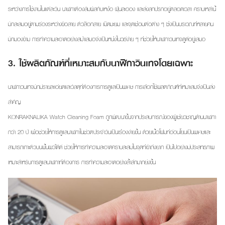
ระหว่างการใช้งานในแต่ละวัน นาฬิกาต้องสัมผัสกับเหงื่อ ฝุ่นละออง และสิ่งสกปรกอยู่ตลอดเวลา คราบเหล่านี้
มักสะสมอยู่ตามร่องระหว่างข้อสาย ตัวล็อกสาย เม็ดมะยม และจุดเชื่อมต่อต่าง ๆ ซึ่งเป็นบริเวณที่หลายคน
มักมองข้าม การทำความสะอาดอย่างสม่ำเสมอจึงเป็นหนึ่งในวิธีง่าย ๆ ที่ช่วยให้นาฬิกาวินเทจดูดีอยู่เสมอ
3. ใช้ผลิตภัณฑ์ที่
เหมาะสมกับ
นาฬิกา
วินเทจ
โดยเฉพาะ
นาฬิกาวินเทจมักมีรายละเอียดและวัสดุที่ต้องการการดูแลเป็นพิเศษ การเลือกใช้ผลิตภัณฑ์ที่เหมาะสมจึงเป็นสิ่ง
สำคัญ
KONRAKNALIKA Watch Cleaning Foam ถูกพัฒนาขึ้นจากประสบการณ์ของผู้เชี่ยวชาญด้านนาฬิกา
กว่า 20 ปี เพื่อช่วยให้การดูแลนาฬิกาในชีวิตประจำวันเป็นเรื่องง่ายขึ้น ด้วยเนื้อโฟมที่อ่อนโยนเป็นพิเศษและ
สามารถเกาะตัวบนพื้นผิวได้ดี ช่วยให้การทำความสะอาดคราบสะสมในจุดที่เข้าถึงยาก เป็นไปอย่างมีประสิทธิภาพ
เหมาะสำหรับการดูแลนาฬิกาที่ต้องการ การทำความสะอาดอย่างล้ำลึกมากยิ่งขึ้น