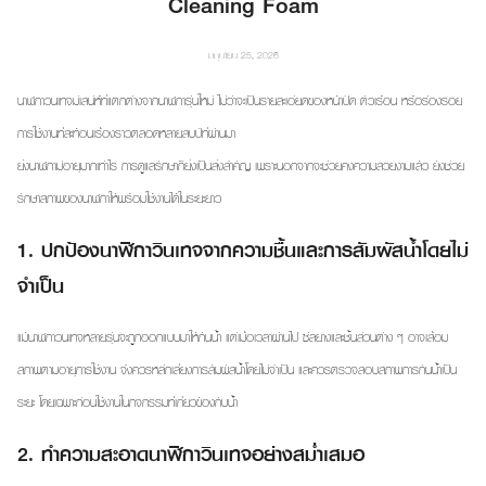
Cleaning Foam
มิถุนายน 25, 2026
นาฬิกาวินเทจมีเสน่ห์ที่แตกต่างจากนาฬิการุ่นใหม่ ไม่ว่าจะเป็นรายละเอียดของหน้าปัด ตัวเรือน หรือร่องรอย
การใช้งานที่สะท้อนเรื่องราวตลอดหลายสิบปีที่ผ่านมา
ยิ่งนาฬิกามีอายุมากเท่าไร การดูแลรักษาก็ยิ่งเป็นสิ่งสำคัญ เพราะนอกจากจะช่วยคงความสวยงามแล้ว ยังช่วย
รักษาสภาพของนาฬิกาให้พร้อมใช้งานได้ในระยะยาว
1.
ปกป้องนาฬิกาวินเทจจากความชื้นและการสัมผัสน้ำโดยไม่
จำเป็น
แม้นาฬิกาวินเทจหลายรุ่นจะถูกออกแบบมาให้กันน้ำ แต่เมื่อเวลาผ่านไป ซีลยางและชิ้นส่วนต่าง ๆ อาจเสื่อม
สภาพตามอายุการใช้งาน จึงควรหลีกเลี่ยงการสัมผัสน้ำโดยไม่จำเป็น และควรตรวจสอบสภาพการกันน้ำเป็น
ระยะ โดยเฉพาะก่อนใช้งานในกิจกรรมที่เกี่ยวข้องกับน้ำ
2. ทำความสะอาดนาฬิกาวินเทจอย่างสม่ำเสมอ