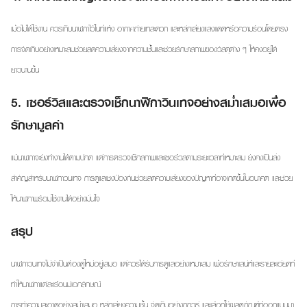
เมื่อไม่ได้ใช้งาน ควรเก็บนาฬิกาไว้ในที่แห้ง อากาศถ่ายเทสะดวก และหลีกเลี่ยงแสงแดดหรือความร้อนโดยตรง
การจัดเก็บอย่างเหมาะสมช่วยลดความเสี่ยงจากความชื้นและช่วยรักษาสภาพของวัสดุต่าง ๆ ให้คงอยู่ได้
ยาวนานขึ้น
5. เซอร์วิสและตรวจเช็กนาฬิกาวินเทจอย่างสม่ำเสมอเพื่อ
รักษามูลค่า
แม้นาฬิกาจะยังทำงานได้ตามปกติ แต่การตรวจเช็กสภาพและเซอร์วิสตามระยะเวลาที่เหมาะสม ยังคงเป็นสิ่ง
สำคัญสำหรับนาฬิกาวินเทจ การดูแลเชิงป้องกันช่วยลดความเสี่ยงของปัญหาที่อาจเกิดขึ้นในอนาคต และช่วย
ให้นาฬิกาพร้อมใช้งานได้อย่างมั่นใจ
สรุป
นาฬิกาวินเทจไม่จำเป็นต้องดูใหม่อยู่เสมอ แต่ควรได้รับการดูแลอย่างเหมาะสม เพื่อรักษาเสน่ห์และรายละเอียดที่
ทำให้นาฬิกาแต่ละเรือนมีเอกลักษณ์
การทำความสะอาดอย่างสม่ำเสมอ หลีกเลี่ยงความชื้น จัดเก็บอย่างถูกวิธี และเลือกใช้ผลิตภัณฑ์ที่ออกแบบมา